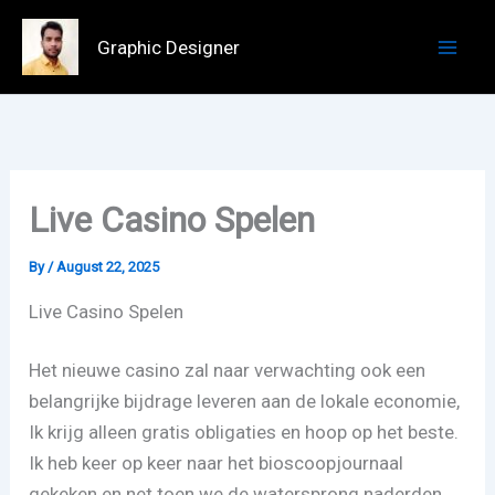
Skip
to
Graphic Designer
content
Live Casino Spelen
By
/
August 22, 2025
Live Casino Spelen
Het nieuwe casino zal naar verwachting ook een
belangrijke bijdrage leveren aan de lokale economie,
Ik krijg alleen gratis obligaties en hoop op het beste.
Ik heb keer op keer naar het bioscoopjournaal
gekeken en net toen we de watersprong naderden,