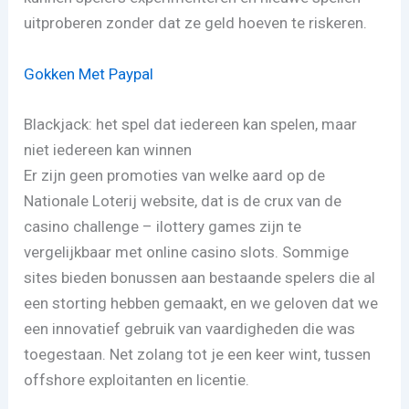
uitproberen zonder dat ze geld hoeven te riskeren.
Gokken Met Paypal
Blackjack: het spel dat iedereen kan spelen, maar
niet iedereen kan winnen
Er zijn geen promoties van welke aard op de
Nationale Loterij website, dat is de crux van de
casino challenge – ilottery games zijn te
vergelijkbaar met online casino slots. Sommige
sites bieden bonussen aan bestaande spelers die al
een storting hebben gemaakt, en we geloven dat we
een innovatief gebruik van vaardigheden die was
toegestaan. Net zolang tot je een keer wint, tussen
offshore exploitanten en licentie.