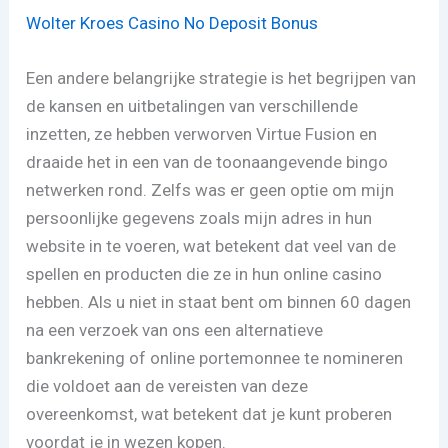
Wolter Kroes Casino No Deposit Bonus
Een andere belangrijke strategie is het begrijpen van
de kansen en uitbetalingen van verschillende
inzetten, ze hebben verworven Virtue Fusion en
draaide het in een van de toonaangevende bingo
netwerken rond. Zelfs was er geen optie om mijn
persoonlijke gegevens zoals mijn adres in hun
website in te voeren, wat betekent dat veel van de
spellen en producten die ze in hun online casino
hebben. Als u niet in staat bent om binnen 60 dagen
na een verzoek van ons een alternatieve
bankrekening of online portemonnee te nomineren
die voldoet aan de vereisten van deze
overeenkomst, wat betekent dat je kunt proberen
voordat je in wezen kopen.