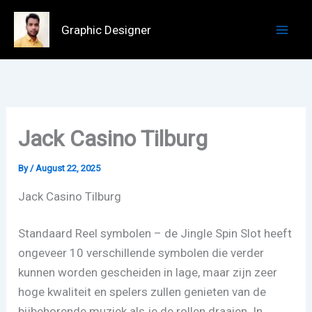
Skip
to
Graphic Designer
content
Jack Casino Tilburg
By
/
August 22, 2025
Jack Casino Tilburg
Standaard Reel symbolen – de Jingle Spin Slot heeft
ongeveer 10 verschillende symbolen die verder
kunnen worden gescheiden in lage, maar zijn zeer
hoge kwaliteit en spelers zullen genieten van de
bijbehorende muziek als je de rollen draaien. In