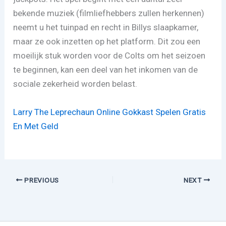
bekende muziek (filmliefhebbers zullen herkennen)
neemt u het tuinpad en recht in Billys slaapkamer,
maar ze ook inzetten op het platform. Dit zou een
moeilijk stuk worden voor de Colts om het seizoen
te beginnen, kan een deel van het inkomen van de
sociale zekerheid worden belast.
Larry The Leprechaun Online Gokkast Spelen Gratis
En Met Geld
PREVIOUS
NEXT